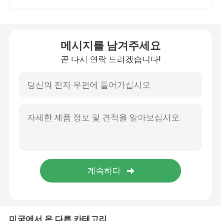
Ejector Pins And Sleeves
메시지를 남겨주세요
몰드 스프링 ISO10243
곧 다시 연락 드리겠습니다!
몰드 스프링 JIS B5012
쇼울더 볼트
탕구 부싱
고별 자물쇠 형
볼트와 너트
미국에서 온 다른 카테고리