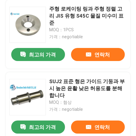
주형 로케이팅 링과 주형 정렬 고
리 JIS 유형 S45C 물질 미수미 표
공장 여행
준
MOQ：1PCS
품질 관리
가격：negotiable
최고의 가격
연락처
문의하기
소식
SUJ2 표준 형은 가이드 기둥과 부
시 높은 윤활 낮은 허용도를 분해
조회를 요청하다
합니다
MOQ：협상
가격：negotiable
정밀도 형 분대
최고의 가격
연락처
가이드 필라와 부싱