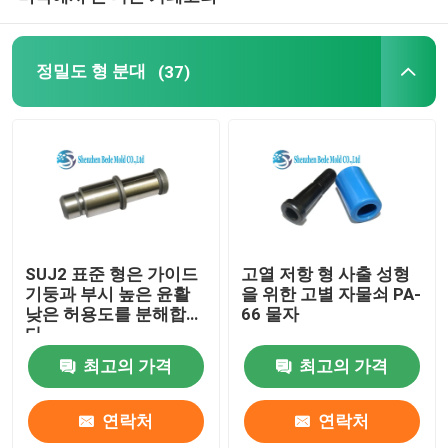
AISG 연결관
정밀도 형 분대
(37)
끝 선반 절단기
스테인리스 놀이쇠
HEX 키 렌치
SUJ2 표준 형은 가이드
고열 저항 형 사출 성형
기둥과 부시 높은 윤활
을 위한 고별 자물쇠 PA-
주입 조형
낮은 허용도를 분해합니
66 물자
다
최고의 가격
최고의 가격
연락처
연락처