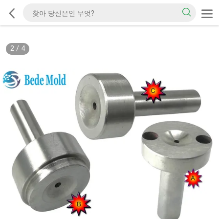
2
/
4