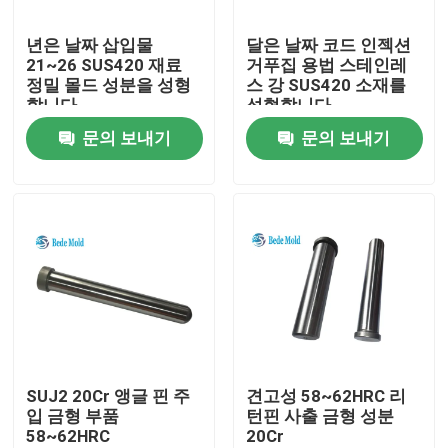
년은 날짜 삽입물
달은 날짜 코드 인젝션
제품 소개
21~26 SUS420 재료
거푸집 용법 스테인레
정밀 몰드 성분을 성형
스 강 SUS420 소재를
합니다
성형합니다
정밀도 형 분대
문의 보내기
문의 보내기
형 봄
가이드 기둥
이젝터 핀
쇼울더 볼트
SUJ2 20Cr 앵글 핀 주
견고성 58~62HRC 리
입 금형 부품
턴핀 사출 금형 성분
58~62HRC
20Cr
탕구 부싱