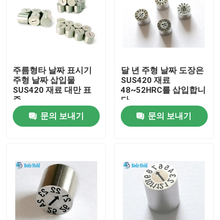
주름형타 날짜 표시기
달 년 주형 날짜 도장은
주형 날짜 삽입물
SUS420 재료
SUS420 재료 대만 표
48~52HRC를 삽입합니
준
다
문의 보내기
문의 보내기
홈
회사 소개
접촉