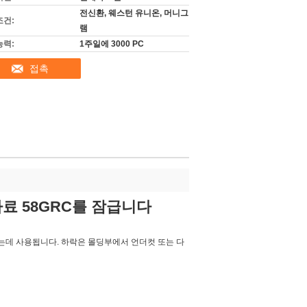
전신환, 웨스턴 유니온, 머니그
조건:
램
능력:
1주일에 3000 PC
접촉
자료 58GRC를 잠급니다
데 사용됩니다. 하락은 몰딩부에서 언더컷 또는 다