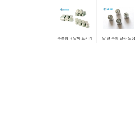
주름형타 날짜 표시기
달 년 주형 날짜 도장
주형 날짜 삽입물
은 SUS420 재료
SUS420 재료 대만 표
48~52HRC를 삽입합
준
니다
재료:
재료:
스테인리스 강
SUS420
OEM / ODM:
OEM / ODM:
몰드
어서 오십시오
어서 오십시오
탭리:
탭리:
스프링 플런저
봄 돌입
65
MISUMI 부시 표준 가이드 기둥 및 ra
터 
표준:
표준:
0.8~1.0 정밀도 형 성분
대만
대만
노란
기름 강저/SGPH 없는 주문을 받아서 만
60
들어진 크기 가이드 기둥 어깨 가이드 핀
습
그리고 투관
파란
기름 강저 20Cr 물자 58~62HRC 경도를
Ma
가진 정밀도 가이드 기둥 그리고 투관
금속
주입 형 지도자 핀과 투관/DME 표준 형
거운
가이드 핀 및 투관