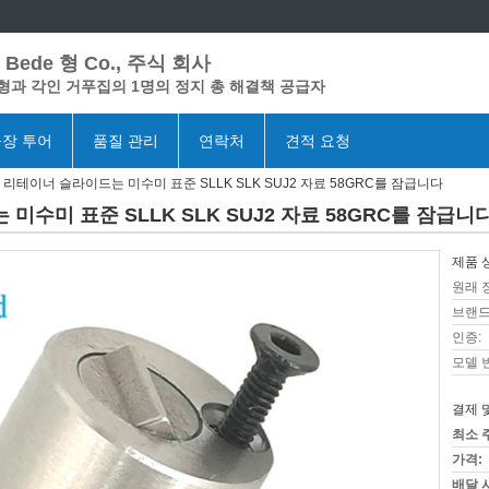
Bede 형 Co., 주식 회사
형과 각인 거푸집의 1명의 정지 총 해결책 공급자
장 투어
품질 관리
연락처
견적 요청
리테이너 슬라이드는 미수미 표준 SLLK SLK SUJ2 자료 58GRC를 잠급니다
수미 표준 SLLK SLK SUJ2 자료 58GRC를 잠급니
제품 
원래 
브랜드
인증:
모델 
결제 
최소 
가격:
배달 