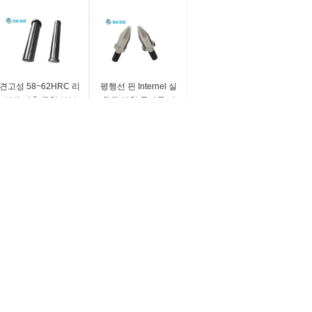
견고성 58~62HRC 리
평행선 핀 Internel 실
턴핀 사출 금형 성분
합금 강철 물자를 가
20Cr
진 원통 모양 핀 장부
촉 핀
표준:
기재:
주문 제작됩니다
합금강
재료:
크기:
|
견적 요청
UJ2, 20Cr
맞춤형
지름:
OEM / ODM 방식:
2~30
환영
길이:
Tapy:
100~360 밀리미터
다월 핀
보내십시오
사이트맵
| 모바일 사이트