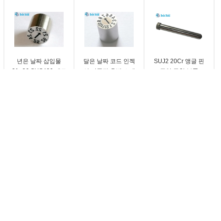
년은 날짜 삽입물
달은 날짜 코드 인젝
SUJ2 20Cr 앵글 핀
21~26 SUS420 재료
션 거푸집 용법 스테
주입 금형 부품
정밀 몰드 성분을 성
인레스 강 SUS420 소
58~62HRC
형합니다
재를 성형합니다
재료:
재료:
표준:
스테인리스 강
스테인리스 SUS 420
주문 제작됩니다
탭리:
탭리:
재료:
 스프링 JIS B5012
봄 돌입
단 하나 반지
SUJ2, 20Cr
S
표준:
표준:
지름:
대만
대만 Danny
4~50
1
Mn JIS 표준 금형 봄 그림 350 밀리미
질화 온도 저항 이젝터 블레이드 SKD61
길이를 단단하게 하세요
용법:
용법:
길이:
플라스틱 사출 몰드
 산업 가벼운 의무는 낮은 짐 주입
주입 형
주입 형
20~500 밀리미터
높은 견고성은 다이 이젝터 핀 SKD61 사
Si2MnA 물자 OD 12mm 14mm 봄 죽
출 성형 핀을 질화처리했습니다
니다
SKD61 지름 0.8~25mm을 성형하는 이
 색깔 빛 짐 TL 형 봄 50CrVA
젝터 핀 주입을 던져 죽으세요
terails 외부 직경 18mm
계단형 곧은 주형 이젝터 핀은 골무 사출
 거푸집/플라스틱 형을 위한 빨간 무
성형을 죽습니다
 짐 형 봄은 주물 죽습니다