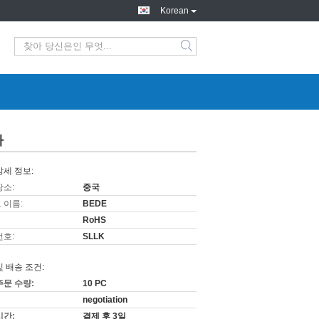
Korean
다
상세 정보:
장소:
중국
 이름:
BEDE
RoHS
번호:
SLLK
및 배송 조건:
주문 수량:
10 PC
negotiation
시간:
결제 후 3일