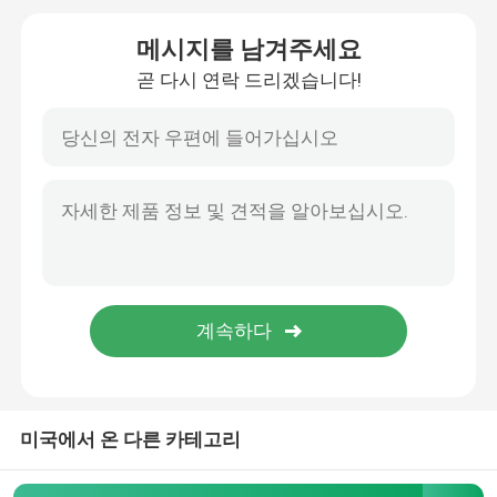
메시지를 남겨주세요
Ejector Pins And Sleeves
곧 다시 연락 드리겠습니다!
몰드 스프링 ISO10243
몰드 스프링 JIS B5012
쇼울더 볼트
탕구 부싱
고별 자물쇠 형
미국에서 온 다른 카테고리
볼트와 너트