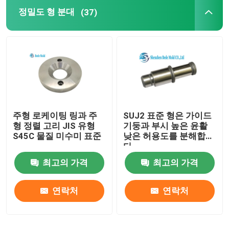
정밀도 형 분대
(37)
AISG 연결관
끝 선반 절단기
스테인리스 놀이쇠
주형 로케이팅 링과 주
SUJ2 표준 형은 가이드
HEX 키 렌치
형 정렬 고리 JIS 유형
기둥과 부시 높은 윤활
S45C 물질 미수미 표준
낮은 허용도를 분해합니
다
주입 조형
최고의 가격
최고의 가격
연락처
연락처