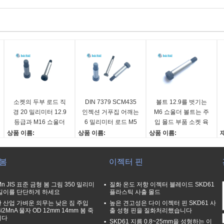
소켓의 두부 로드 직
DIN 7379 SCM435
볼트 12.9를 벗기는
경 20 밀리미터 12.9
인젝션 거푸집 어깨는
M6 쇼울더 볼트는 주
등급과 M16 쇼울더
6 밀리미터 로드 M5
입 몰드 부품 소켓 육
볼트
가 나선부이게 마개를
각 헤드를 등급화합니
상품 이름:
상품 이름:
상품 이름:
닫습니다
다
소켓의 두부 숄더 나사
소켓의 두부 숄더 나사
쇼울더 볼트
S
로드 지름:
로드 지름:
Diamater:
 봄
이젝터 핀
20 밀리미터
20 밀리미터
8 밀리미터
1
스레드:
스레드:
표준 ::
표
M16*2.0
M16*2.0
ISO7379
I
Mn JIS 표준 금형 봄 그림 350 밀리미
질화 온도 저항 이젝터 블레이드 SKD61
길이를 단단하게 하세요
플라스틱 사출 몰드
애플리케이션:
애플리케이션:
길이:
색
 산업 가벼운 의무는 낮은 짐 주입
주입 형
주입 형
높은 견고성은 다이 이젝터 핀 SKD61 사
16~100mm
Si2MnA 물자 OD 12mm 14mm 봄 죽
출 성형 핀을 질화처리했습니다
니다
SKD61 지름 0.8~25mm을 성형하는 이