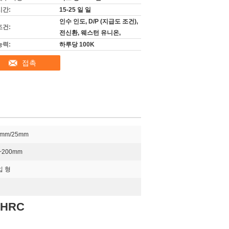
시간:
15-25 일 일
인수 인도, D/P (지급도 조건),
조건:
전신환, 웨스턴 유니온,
능력:
하루당 100K
접촉
 mm/25mm
~200mm
입 형
8HRC