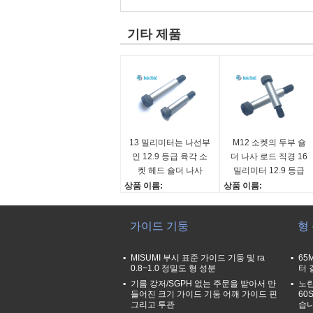
기타 제품
13 밀리미터는 나선부
M12 소켓의 두부 숄
인 12.9 등급 육각 소
더 나사 로드 직경 16
켓 헤드 숄더 나사
밀리미터 12.9 등급
M10을 막대를 답니다
DIN7379
상품 이름:
상품 이름:
소켓의 두부 숄더 나사
소켓의 두부 숄더 나사
로드 지름:
로드 지름:
가이드 기둥
형
13 밀리미터
16 밀리미터
스레드:
스레드:
M10*1.5
M12*1.75
MISUMI 부시 표준 가이드 기둥 및 ra
65
0.8~1.0 정밀도 형 성분
터 
길이:
길이:
20~200mm
기름 강저/SGPH 없는 주문을 받아서 만
20~200mm
노란
들어진 크기 가이드 기둥 어깨 가이드 핀
60
그리고 투관
습