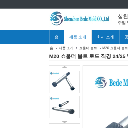
심천 
주입 
홈
제품 소개
회사 소개
공
홈
제품 소개
쇼울더 볼트
M20 쇼울더 볼트 
M20 쇼울더 볼트 로드 직경 24/25 