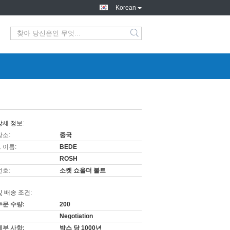
Korean
상세 정보:
장소:
중국
 이름:
BEDE
ROSH
번호:
소켓 쇼울더 볼트
및 배송 조건:
주문 수량:
200
Negotiation
세부 사항:
박스 당 1000년