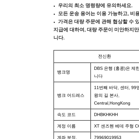
우리의 최소 명령량에 유의하세요.
모든 운송 용어는 이용 가능하고, 비
가격은 대량 주문에 관해 협상할 수 
지급에 대하여, 대량 주문이 미안하지만
니다.
전신환
DBS 은행 (홍콩)은 제
뱅크명
니다
11번째 바닥, 센터, 99
뱅크 어드레스
왕의 길 본사,
Central,HongKong
속도 코드
DHBKHKHH
계정 이름
XT 센즈헨 베데 주형 CO,
계좌 부정.
79969019953