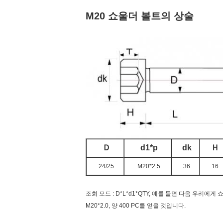
M20 쇼울더 볼트의 상술
Ｄ
d1*p
dk
Ｈ
24/25
M20*2.5
36
16
조회 모드 : D*L*d1*QTY, 예를 들면 다음 우리에
M20*2.0, 양 400 PC를 얻을 것입니다.