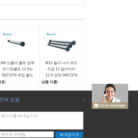
M8 쇼울더 볼트 짐부
M10 숄더 나사 로드
리기판볼트 12.9는
직경 12 밀리미터
ISO7379 주입 몰드
12.9 성적 DIN7379
부품을 등급화합니다
주입 몰드 부품
재료:
상품 이름:
CM435
숄더 나사
길이:
로드 지름:
|
견적 요청
6-200mm
12 밀리미터
준 ::
스레드:
SO7379
M10*1.5
:
길이:
은
16~200MM
보내십시오