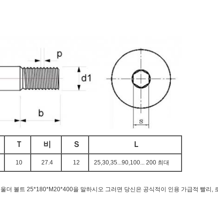
Ｔ
비
Ｓ
Ｌ
10
27.4
12
25,30,35...90,100... 200 최대
게 쇼울더 볼트 25*180*M20*400을 말하시오 그러면 당신은 공식적이 인용 가급적 빨리, 