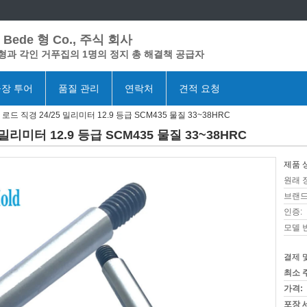
Bede 형 Co., 주식 회사
형과 각인 거푸집의 1명의 정지 총 해결책 공급자
장 투어
품질 관리
연락처
견적 요청
로드 직경 24/25 밀리미터 12.9 등급 SCM435 물질 33~38HRC
밀리미터 12.9 등급 SCM435 물질 33~38HRC
제품 
원래 
브랜드
인증:
모델 
결제 
최소 
가격:
포장 