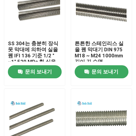
SS 304는 충분히 장식
튼튼한 스테인리스 실
못 막대에 의하여 실을
을 꿴 막대기 DIN 975
꿴 IFI 136 기준 1/2 "
M18 ~ M24 1000mm
~1" 520 MPa 힘 실을
길이 긴 수명
뀁니다
문의 보내기
문의 보내기
집
제품
회사 소개