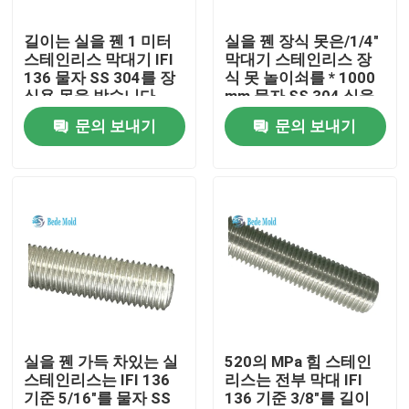
길이는 실을 꿴 1 미터
실을 꿴 장식 못은/1/4"
공장 여행
스테인리스 막대기 IFI
막대기 스테인리스 장
136 물자 SS 304를 장
식 못 놀이쇠를 * 1000
식용 목을 박습니다
mm 물자 SS 304 실을
품질 관리
꿰었습니다
문의 보내기
문의 보내기
문의하기
소식
조회를 요청하다
정밀도 형 분대
실을 꿴 가득 차있는 실
520의 MPa 힘 스테인
스테인리스는 IFI 136
리스는 전부 막대 IFI
기준 5/16"를 물자 SS
136 기준 3/8"를 길이
가이드 필라와 부싱