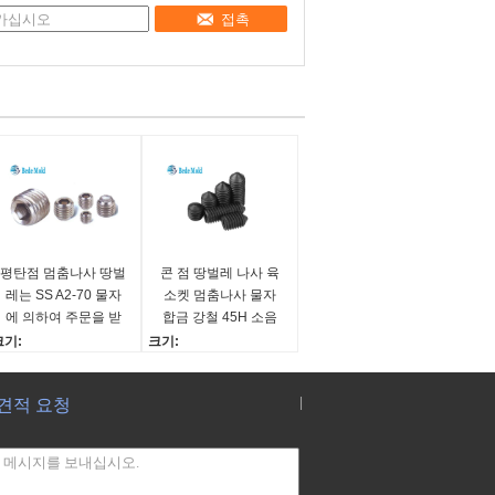
접촉
평탄점 멈춤나사 땅벌
콘 점 땅벌레 나사 육
레는 SS A2-70 물자
소켓 멈춤나사 물자
에 의하여 주문을 받
합금 강철 45H 소음
아서 만들어진 길이
914 까만 색깔
크기:
크기:
Din913 기준을 조입
3~M20
M3~M20
니다
자료:
자료:
|
견적 요청
S 304
합금 강철 45H
길이:
길이:
맞춤형
맞춤형
색깔:
색깔: