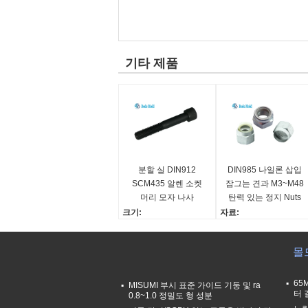
기타 제품
분할 실 DIN912
DIN985 나일론 삽입
SCM435 알렌 소켓
잠그는 견과 M3~M48
머리 모자 나사
탄력 있는 정지 Nuts
스테인리스 물자
크기:
자료:
클라이언트의 필요조건
스테인리스강
에 의하여
크기:
몰드
물자:
M3~M48
합금 구조 강철
기준::
길이:
DIN 985
65
MISUMI 부시 표준 가이드 기둥 및 ra
터 
주문을 받아서 만드는
치료:
0.8~1.0 정밀도 형 성분