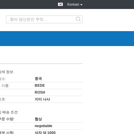
Korean
상세 정보:
장소:
중국
 이름:
BEDE
ROSH
번호:
지미 나사
및 배송 조건:
주문 수량:
협상
negotiable
세부 사항:
상자 당 1000