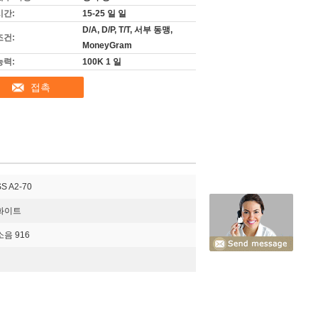
시간:
15-25 일 일
D/A, D/P, T/T, 서부 동맹,
조건:
MoneyGram
능력:
100K 1 일
접촉
SS A2-70
화이트
소음 916