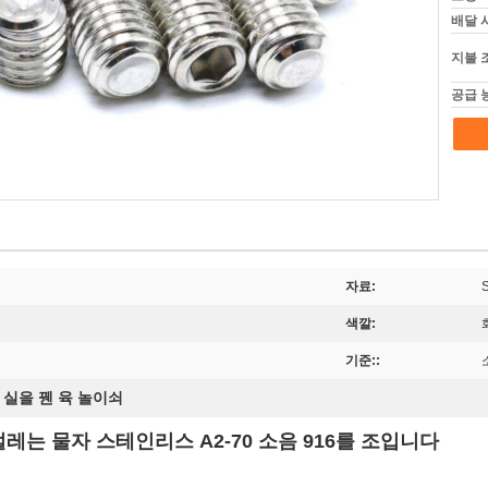
배달 
지불 
공급 
자료:
색깔:
기준::
 실을 꿴 육 놀이쇠
레는 물자 스테인리스 A2-70 소음 916를 조입니다