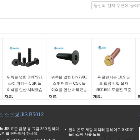
위쪽을 넓힌 DIN7991
위쪽을 넓힌 DIN7991
육 플랜지는 10.9 급
소켓 머리는 CSK 놀
소켓 머리는 CSK 놀
료 합금 강철 물자
이쇠를 인산 처리했습
이쇠를 인산 처리했습
ISO1665 도금된 표준
니다 미터 10.9 급료
니다 실을 꿴 미터 벌
색깔 아연을 조입니다
자료:
재료:
재료:
를 조입니다
금을 조입니다
합금강
합금강
합금강
M
길이:
길이:
길이:
 스프링 JIS B5012
16-200mm
16-200mm
16-200mm
S
기준::
기준::
기준::
미터
미터
미터
Mn JIS 표준 금형 봄 그림 350 밀리미
질화 온도 저항 이젝터 블레이드 SKD61
길이를 단단하게 하세요
색깔:
색깔:
색깔:
플라스틱 사출 몰드