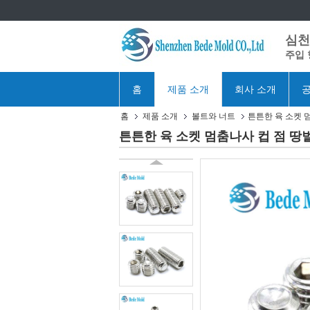
심천 
주입 
홈
제품 소개
회사 소개
공
홈
제품 소개
볼트와 너트
튼튼한 육 소켓 멈
튼튼한 육 소켓 멈춤나사 컵 점 땅벌