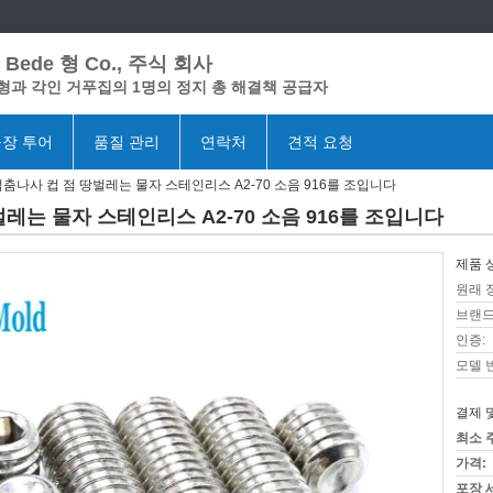
Bede 형 Co., 주식 회사
형과 각인 거푸집의 1명의 정지 총 해결책 공급자
장 투어
품질 관리
연락처
견적 요청
춤나사 컵 점 땅벌레는 물자 스테인리스 A2-70 소음 916를 조입니다
레는 물자 스테인리스 A2-70 소음 916를 조입니다
제품 
원래 
브랜드
인증:
모델 
결제 
최소 
가격:
포장 