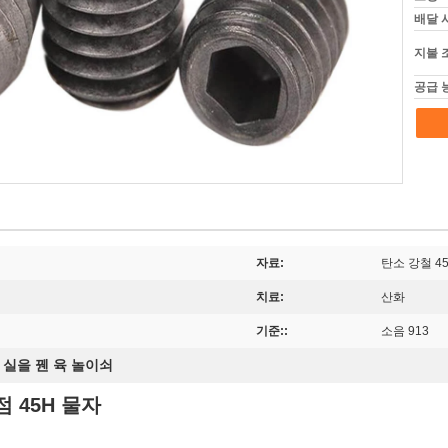
배달 
지불 
공급 
자료:
탄소 강철 4
치료:
산화
기준::
소음 913
 실을 꿴 육 놀이쇠
점 45H 물자