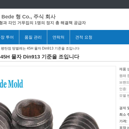
Bede 형 Co., 주식 회사
형과 각인 거푸집의 1명의 정지 총 해결책 공급자
장 투어
품질 관리
연락처
견적 요청
평탄점 땅벌레는 45H 물자 Din913 기준을 조입니다
5H 물자 Din913 기준을 조입니다
제품 
원래 
브랜드
인증:
모델 
결제 
최소 
가격:
포장 