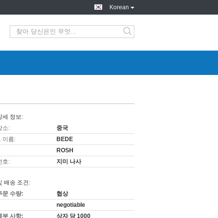
Korean
상세 정보:
장소:
중국
 이름:
BEDE
ROSH
번호:
지미 나사
및 배송 조건:
주문 수량:
협상
negotiable
세부 사항:
상자 당 1000