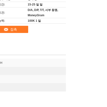
시간:
15-25 일 일
D/A, D/P, T/T, 서부 동맹,
조건:
MoneyGram
능력:
100K 1 일
접촉
5H