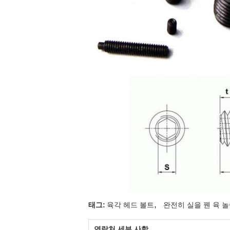
,
태그:
육각 헤드 볼트
완전히 실을 꿴 육 
연락처 세부 사항