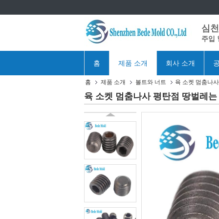
심천 
주입 
홈
제품 소개
회사 소개
공
홈
제품 소개
볼트와 너트
육 소켓 멈춤나사 
육 소켓 멈춤나사 평탄점 땅벌레는 4