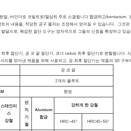
분말, 바인더로 코발트로/
열심히
주로 소결됩니다
합금하고/
kentaniu
발트의 내용을, 적당한 공구 물자는 조정해서 얻어질 수 있습니다. 그것은
 발달으로, 복잡한 절단 도구는 점차적으로 그들의 신청을 확장하고 있습
최후 절단기, 공 코 끝 절단기, 코너 raduis 최후 절단기로 분할됩니다.
는 모서리를 깎아낸 제품을 위해 사용되고, 공 최후 절단기는 제품의 3D 구
공 코 끝
2개의 플루트
EM
환영
던
강하게 한 강철
스테인리
지
Alumium
스
기
합금
강철
HRC~45°
HRC45~55°
철