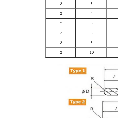
2
3
2
4
2
5
2
6
2
8
2
10