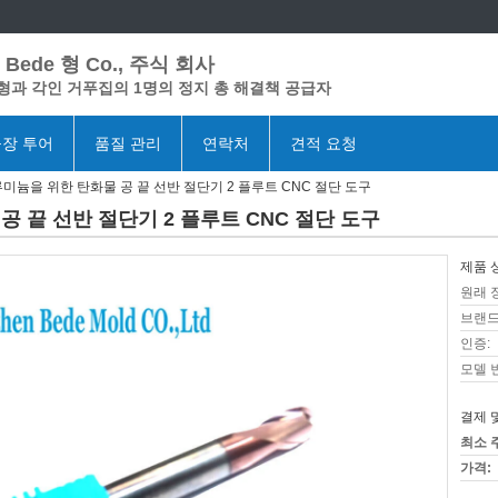
Bede 형 Co., 주식 회사
형과 각인 거푸집의 1명의 정지 총 해결책 공급자
장 투어
품질 관리
연락처
견적 요청
미늄을 위한 탄화물 공 끝 선반 절단기 2 플루트 CNC 절단 도구
 끝 선반 절단기 2 플루트 CNC 절단 도구
제품 
원래 
브랜드
인증:
모델 
결제 
최소 
가격: