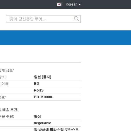
Korean
상세 정보:
장소:
일본 (물자)
 이름:
BD
RoHS
번호:
BD~K0000
및 배송 조건:
주문 수량:
협상
negotiable
칼 방어에 플라스틱 포탄으로