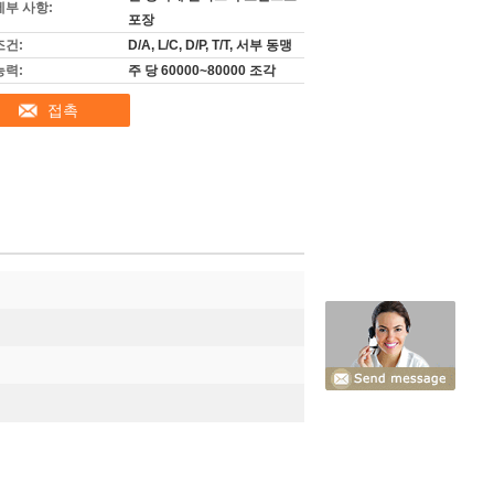
세부 사항:
포장
조건:
D/A, L/C, D/P, T/T, 서부 동맹
능력:
주 당 60000~80000 조각
접촉