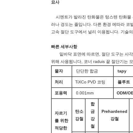
묘사
시멘트가 발라진 탄화물은 텅스텐 탄화물 
러나 경도는 줄입니다. 다른 환경 에따라 코
고속 절단 도구에서 널리 이용됩니다. 기술의
빠른 세부사항
밑바닥 표면에 따르면, 절단 도구는 사각 
위해 사용됩니다, 코너 raduis 끝 절단기
물자
단단한 합금
tapy
처리
TiXCo PVD 코팅
플루트
포용력
0.001mm
ODM/O
합
탄소
금
Prehardened
자르기
강철
강
강철
를 위한
철
적당한