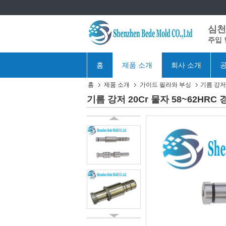
심천 
주입 
홈
제품 소개
회사 소개
공
홈
제품 소개
가이드 필라와 부싱
기름 강저
기름 강저 20Cr 물자 58~62HR