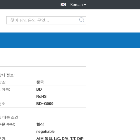
Korean
상세 정보:
장소:
중국
 이름:
BD
RoHS
번호:
BD~G000
및 배송 조건:
주문 수량:
협상
negotiable
조건:
서부 동맹, L/C, D/A, T/T, D/P