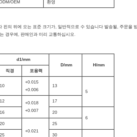
ODM/OEM
환영
자 핀의 뒤에 오는 표준 크기가, 일반적으로 수 있습니다 발송될, 주문을
는 경우에, 판매인과 미리 교통하십시오.
d1/mm
D/mm
H/mm
직경
포용력
+0.015
10
13
+0.006
5
12
17
+0.018
+0.007
16
20
6
20
25
+0.021
25
30