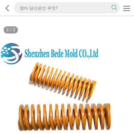
2
/
2